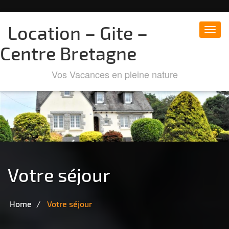
Location – Gite –
Toggl
navig
Centre Bretagne
Vos Vacances en pleine nature
Votre séjour
Home
Votre séjour